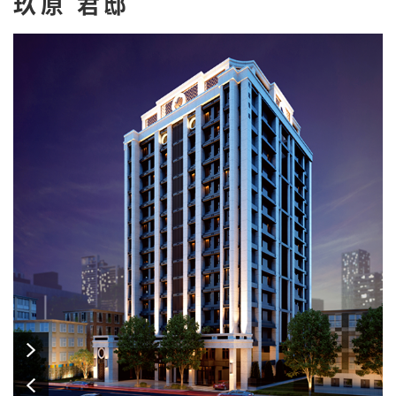
玖原 君邸