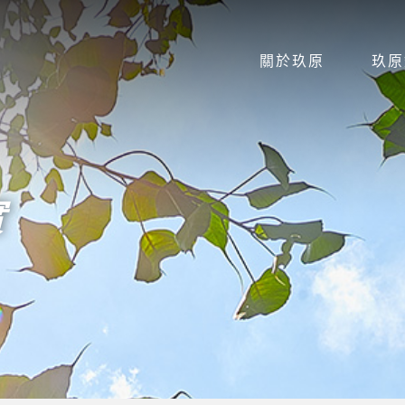
關於玖原
玖原
實